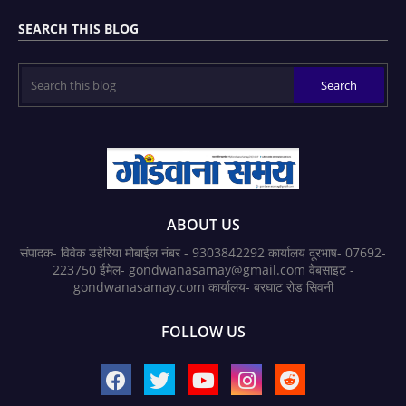
SEARCH THIS BLOG
ABOUT US
संपादक- विवेक डहेरिया मोबाईल नंबर - 9303842292 कार्यालय दूरभाष- 07692-
223750 ईमेल- gondwanasamay@gmail.com वेबसाइट -
gondwanasamay.com कार्यालय- बरघाट रोड सिवनी
FOLLOW US