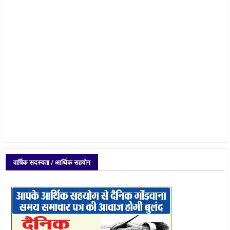
वार्षिक सदस्यता / आर्थिक सहयोग