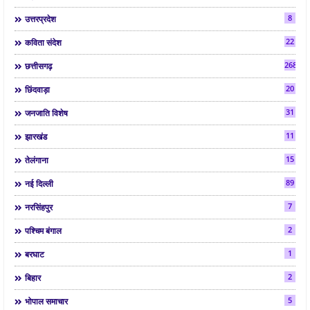
8
उत्तरप्रदेश
22
कविता संदेश
268
छत्तीसगढ़
20
छिंदवाड़ा
31
जनजाति विशेष
11
झारखंड
15
तेलंगाना
89
नई दिल्ली
7
नरसिंहपुर
2
पश्चिम बंगाल
1
बरघाट
2
बिहार
5
भोपाल समाचार