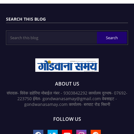
SEARCH THIS BLOG
ABOUT US
संपादक- विवेक डहेरिया मोबाईल नंबर - 9303842292 कार्यालय दूरभाष- 07692-
223750 ईमेल- gondwanasamay@gmail.com वेबसाइट -
gondwanasamay.com कार्यालय- बरघाट रोड सिवनी
FOLLOW US