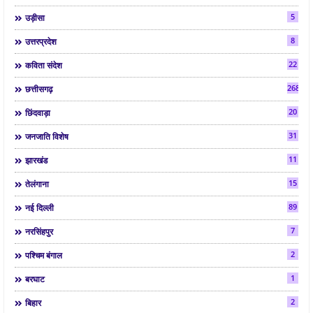
5
उड़ीसा
8
उत्तरप्रदेश
22
कविता संदेश
268
छत्तीसगढ़
20
छिंदवाड़ा
31
जनजाति विशेष
11
झारखंड
15
तेलंगाना
89
नई दिल्ली
7
नरसिंहपुर
2
पश्चिम बंगाल
1
बरघाट
2
बिहार