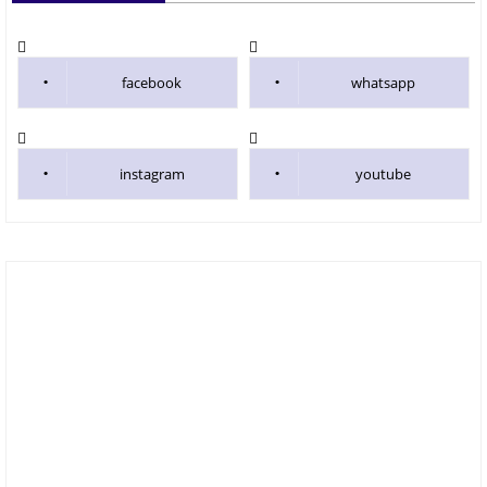
facebook
whatsapp
instagram
youtube