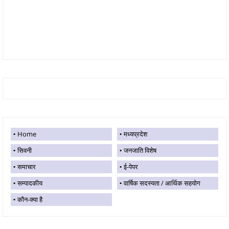
Home
मध्यप्रदेश
सिवनी
जनजाति विशेष
समाचार
ई-पेपर
सम्पादकीय
वार्षिक सदस्यता / आर्थिक सहयोग
कौन-क्या है