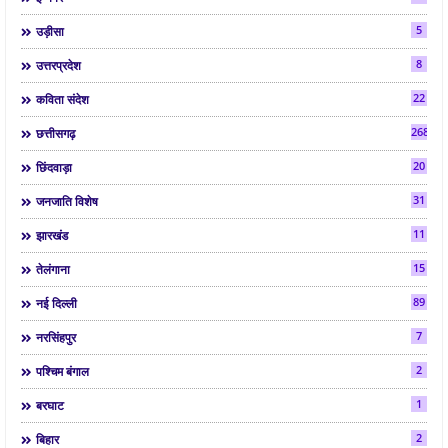
5
उड़ीसा
8
उत्तरप्रदेश
22
कविता संदेश
268
छत्तीसगढ़
20
छिंदवाड़ा
31
जनजाति विशेष
11
झारखंड
15
तेलंगाना
89
नई दिल्ली
7
नरसिंहपुर
2
पश्चिम बंगाल
1
बरघाट
2
बिहार