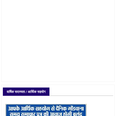
वार्षिक सदस्यता / आर्थिक सहयोग