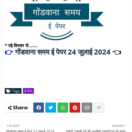
* पढ़े विस्तार से........
गोंडवाना समय ई पेपर 24 जुलाई 2024 👈
👉
Tags
ई-पेपर
OLDER
NEWER
गोंडवाना समय ई पेपर 23 जुलाई 2024
एसटी, एससी वर्ग की आरक्षित दुकानों पर भी डाका