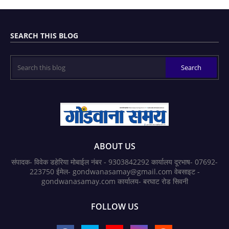
SEARCH THIS BLOG
ABOUT US
संपादक- विवेक डहेरिया मोबाईल नंबर - 9303842292 कार्यालय दूरभाष- 07692-
223750 ईमेल- gondwanasamay@gmail.com वेबसाइट -
gondwanasamay.com कार्यालय- बरघाट रोड सिवनी
FOLLOW US