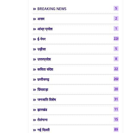
5
BREAKING NEWS
2
असम
1
आंध्र प्रदेश
2286
ई-पेपर
5
उड़ीसा
8
उत्तरप्रदेश
22
कविता संदेश
268
छत्तीसगढ़
20
छिंदवाड़ा
31
जनजाति विशेष
11
झारखंड
15
तेलंगाना
89
नई दिल्ली