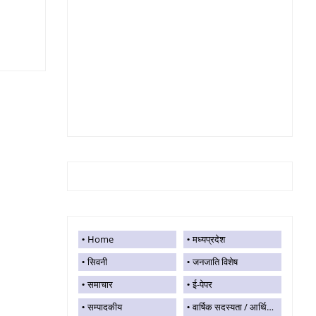
Home
मध्यप्रदेश
सिवनी
जनजाति विशेष
समाचार
ई-पेपर
सम्पादकीय
वार्षिक सदस्यता / आर्थिक सहयोग