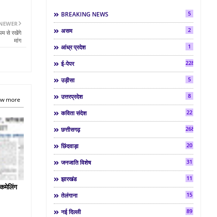
5
BREAKING NEWS
NEWER
2
असम
म से रखेंगे
मांग
1
आंध्र प्रदेश
2286
ई-पेपर
5
उड़ीसा
8
उत्तरप्रदेश
w more
22
कविता संदेश
268
छत्तीसगढ़
20
छिंदवाड़ा
31
जनजाति विशेष
11
झारखंड
कमेलिंग
15
तेलंगाना
89
नई दिल्ली