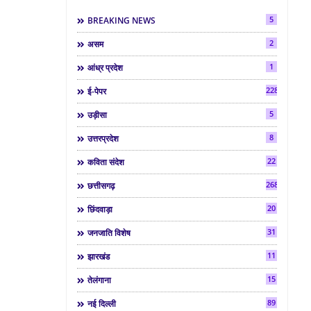
5
BREAKING NEWS
2
असम
1
आंध्र प्रदेश
2286
ई-पेपर
5
उड़ीसा
8
उत्तरप्रदेश
22
कविता संदेश
268
छत्तीसगढ़
20
छिंदवाड़ा
31
जनजाति विशेष
11
झारखंड
15
तेलंगाना
89
नई दिल्ली