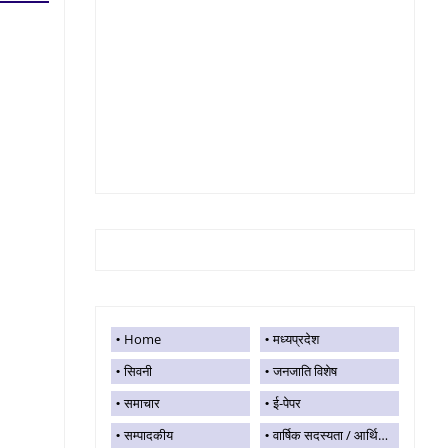
Home
मध्यप्रदेश
सिवनी
जनजाति विशेष
समाचार
ई-पेपर
सम्पादकीय
वार्षिक सदस्यता / आर्थिक सहयोग