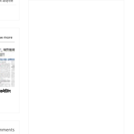
में आक्रोश
w more
कमेलिंग
mments