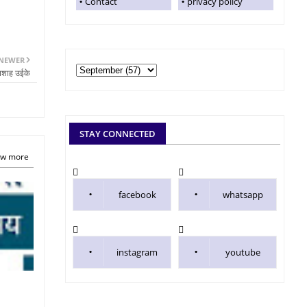
Contact
privacy policy
NEWER
ेनशाह उईके
STAY CONNECTED
w more
facebook
whatsapp
instagram
youtube