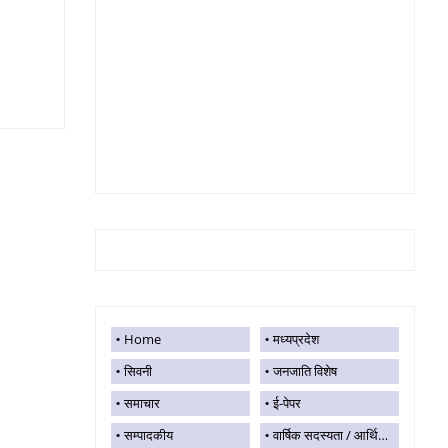
Home
मध्यप्रदेश
सिवनी
जनजाति विशेष
समाचार
ई-पेपर
सम्पादकीय
वार्षिक सदस्यता / आर्थिक सहयोग