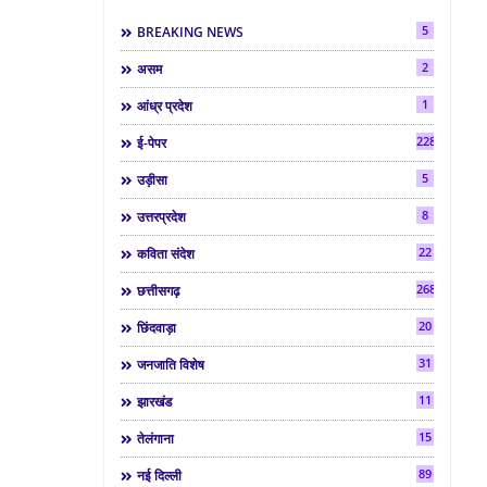
5
BREAKING NEWS
2
असम
1
आंध्र प्रदेश
2286
ई-पेपर
5
उड़ीसा
8
उत्तरप्रदेश
22
कविता संदेश
268
छत्तीसगढ़
20
छिंदवाड़ा
31
जनजाति विशेष
11
झारखंड
15
तेलंगाना
89
नई दिल्ली