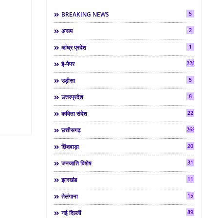
5
BREAKING NEWS
2
असम
1
आंध्र प्रदेश
2286
ई-पेपर
5
उड़ीसा
8
उत्तरप्रदेश
22
कविता संदेश
268
छत्तीसगढ़
20
छिंदवाड़ा
31
जनजाति विशेष
11
झारखंड
15
तेलंगाना
89
नई दिल्ली