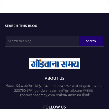
SEARCH THIS BLOG
ABOUT US
संपादक- विवेक डहेरिया मोबाईल नंबर - 9303842292 कार्यालय दूरभाष- 07692-
223750 ईमेल- gondwanasamay@gmail.com वेबसाइट -
gondwanasamay.com कार्यालय- बरघाट रोड सिवनी
FOLLOW US