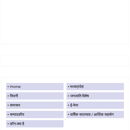
Home
मध्यप्रदेश
सिवनी
जनजाति विशेष
समाचार
ई-पेपर
सम्पादकीय
वार्षिक सदस्यता / आर्थिक सहयोग
कौन-क्या है