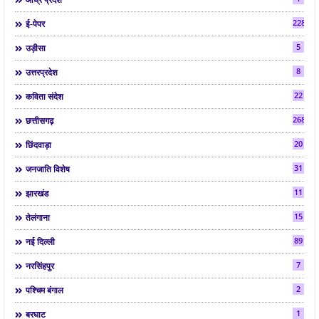
2287
ई-पेपर
5
उड़ीसा
8
उत्तरप्रदेश
22
कविता संदेश
268
छत्तीसगढ़
20
छिंदवाड़ा
31
जनजाति विशेष
11
झारखंड
15
तेलंगाना
89
नई दिल्ली
7
नरसिंहपुर
2
पश्चिम बंगाल
1
बरघाट