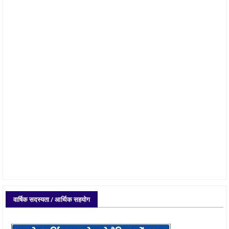
वार्षिक सदस्यता / आर्थिक सहयोग