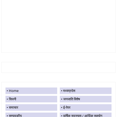
Home
मध्यप्रदेश
सिवनी
जनजाति विशेष
समाचार
ई-पेपर
सम्पादकीय
वार्षिक सदस्यता / आर्थिक सहयोग