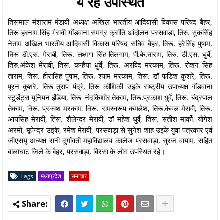
ये रहें उपस्थित
तिरूमाल मंशाराम मंडावी अध्यक्ष अखिल भारतीय आदिवासी विकास परिषद बैहर,
तिरू हरनाम सिंह मेरावी गोंडवाना समग्र क्रांति आंदोलन परसवाड़ा, तिरु. सुकसिंह
नेताम अखिल भारतीय आदिवासी विकास परिषद सचिव बैहर, तिरू. हरेसिंह पुषाम,
तिरू डी.एस. मेरावी, तिरू. लक्ष्मण सिंह तिलगाम, पी.के.ताराम, तिरु. डी.एस. धुर्वे,
तिरु.अंकेश मेंरावी, तिरू. कन्हैया धुर्वे, तिरू. अरविंद मरकाम, तिरू. रोशन सिंह
ताराम, तिरू. हीरासिंह पुषाम, तिरू. श्याम मरकाम, तिरू. डॉ फडिश कुशरे, तिरू.
पूरन कुशरे, तिरू तुराप पंद्रे, तिरू कौशिकी उइके राष्ट्रीय उपाध्यक्ष गोंडवाना
स्टूडेंट्स यूनियन इंडिया, तिरू. नंदकिशोर तेकाम, तिरू.प्रकाश धुर्वे, तिरू. चंद्रपाल
तेकाम, तिरू. प्रकाश मरकाम, तिरू. रामस्वरूप कमलेश, तिरू.केवल मेरावी, तिरू.
आयसिंह मेरावी, तिरू. शैलेन्द्र मेरावी, डॉ महेश धुर्वे, तिरू. सतीश मार्को, योगेश
अरमो, भूपेन्द्र उइके, रमेश मेरावी, परसवाड़ा से सुनेश शाह उइके युवा पत्रकार एवं
जीएसयू अध्यक्ष रानी दुर्गावती महाविद्यालय कालेज परसवाड़ा, सुरज वायाम, सहित
बालाघाट जिले के बैहर, परसवाड़ा, बिरसा के लोग उपस्थित रहे।
Tags
मध्यप्रदेश
समाचार