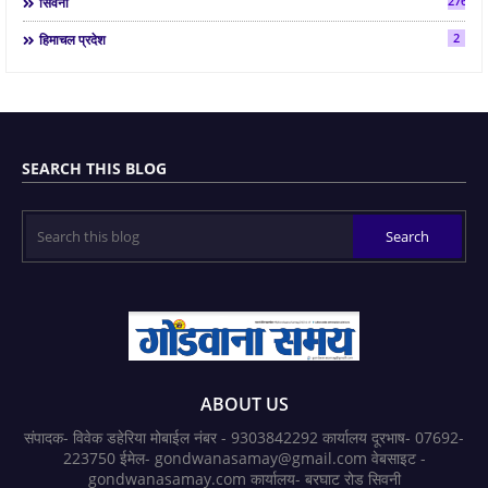
2763
सिवनी
2
हिमाचल प्रदेश
SEARCH THIS BLOG
ABOUT US
संपादक- विवेक डहेरिया मोबाईल नंबर - 9303842292 कार्यालय दूरभाष- 07692-
223750 ईमेल- gondwanasamay@gmail.com वेबसाइट -
gondwanasamay.com कार्यालय- बरघाट रोड सिवनी