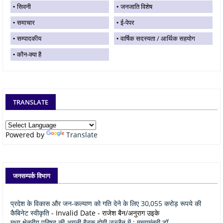
सिवनी
जनजाति विशेष
समाचार
ई-पेपर
सम्पादकीय
वार्षिक सदस्यता / आर्थिक सहयोग
कौन-क्या है
TRANSLATE
Powered by
Translate
जनसम्पर्क विभाग
प्रदेश के विकास और जन-कल्याण को गति देने के लिए 30,055 करोड़ रूपये की
कैबिनेट स्वीकृति
- Invalid Date
- राजेश बैन/अनुराग उइके
मध्य क्षेत्रीय परिषद् की अगली बैठक होगी उज्जैन में : मुख्यमंत्री डॉ.