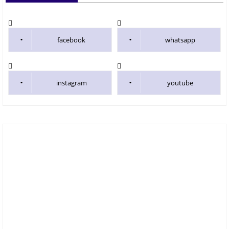
facebook
whatsapp
instagram
youtube