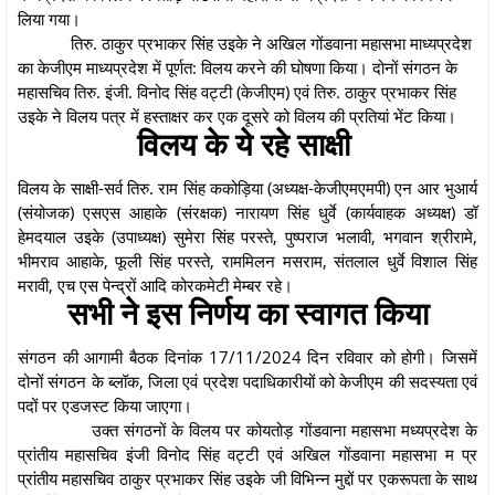
लिया गया।
तिरु. ठाकुर प्रभाकर सिंह उइके ने अखिल गोंडवाना महासभा माध्यप्रदेश
का केजीएम माध्यप्रदेश में पूर्णत: विलय करने की घोषणा किया। दोनों संगठन के
महासचिव तिरु. इंजी. विनोद सिंह वट्टी (केजीएम) एवं तिरु. ठाकुर प्रभाकर सिंह
उइके ने विलय पत्र में हस्ताक्षर कर एक दूसरे को विलय की प्रतियां भेंट किया।
विलय के ये रहे साक्षी
विलय के साक्षी-सर्व तिरु. राम सिंह ककोड़िया (अध्यक्ष-केजीएमएमपी) एन आर भुआर्य
(संयोजक) एसएस आहाके (संरक्षक) नारायण सिंह धुर्वे (कार्यवाहक अध्यक्ष) डॉ
हेमदयाल उइके (उपाध्यक्ष) सुमेरा सिंह परस्ते, पुष्पराज भलावी, भगवान श्रीरामे,
भीमराव आहाके, फूली सिंह परस्ते, राममिलन मसराम, संतलाल धुर्वे विशाल सिंह
मरावी, एच एस पेन्द्रों आदि कोरकमेटी मेम्बर रहे।
सभी ने इस निर्णय का स्वागत किया
संगठन की आगामी बैठक दिनांक 17/11/2024 दिन रविवार को होगी। जिसमें
दोनों संगठन के ब्लॉक, जिला एवं प्रदेश पदाधिकारीयों को केजीएम की सदस्यता एवं
पदों पर एडजस्ट किया जाएगा।
उक्त संगठनों के विलय पर कोयतोड़ गोंडवाना महासभा मध्यप्रदेश के
प्रांतीय महासचिव इंजी विनोद सिंह वट्टी एवं अखिल गोंडवाना महासभा म प्र
प्रांतीय महासचिव ठाकुर प्रभाकर सिंह उइके जी विभिन्न मुद्दों पर एकरूपता के साथ