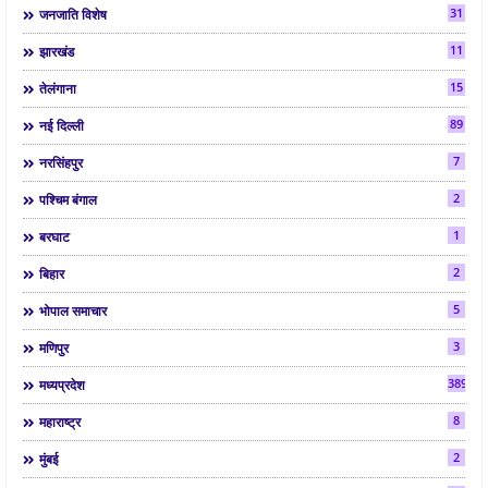
31
जनजाति विशेष
11
झारखंड
15
तेलंगाना
89
नई दिल्ली
7
नरसिंहपुर
2
पश्चिम बंगाल
1
बरघाट
2
बिहार
5
भोपाल समाचार
3
मणिपुर
3892
मध्यप्रदेश
8
महाराष्ट्र
2
मुंबई