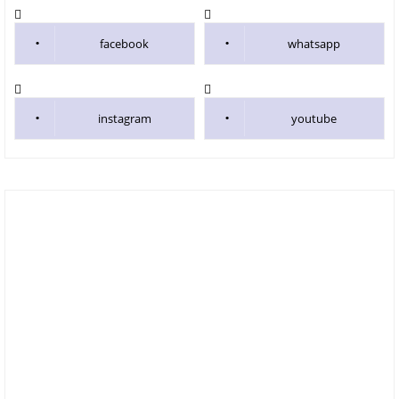
facebook
whatsapp
instagram
youtube