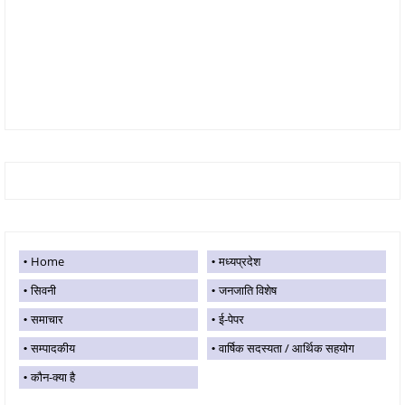
Home
मध्यप्रदेश
सिवनी
जनजाति विशेष
समाचार
ई-पेपर
सम्पादकीय
वार्षिक सदस्यता / आर्थिक सहयोग
कौन-क्या है