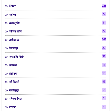
2286
ई-पेपर
5
उड़ीसा
8
उत्तरप्रदेश
22
कविता संदेश
268
छत्तीसगढ़
20
छिंदवाड़ा
31
जनजाति विशेष
11
झारखंड
15
तेलंगाना
89
नई दिल्ली
7
नरसिंहपुर
2
पश्चिम बंगाल
1
बरघाट