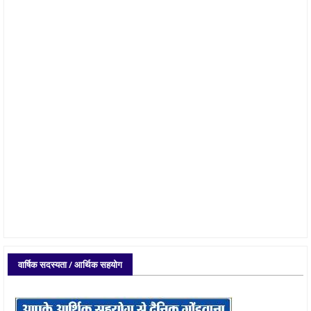
वार्षिक सदस्यता / आर्थिक सहयोग