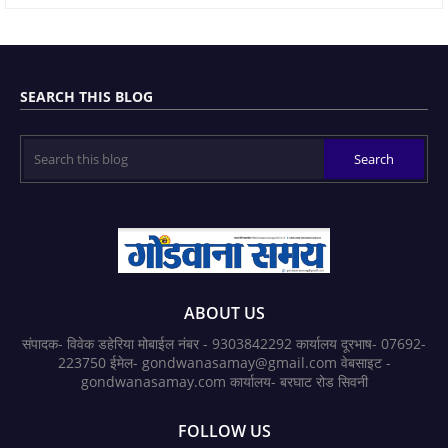
SEARCH THIS BLOG
ABOUT US
संपादक- विवेक डहेरिया मोबाईल नंबर - 9303842292 कार्यालय दूरभाष- 07692-
223750 ईमेल- gondwanasamay@gmail.com वेबसाइट -
gondwanasamay.com कार्यालय- बरघाट रोड सिवनी
FOLLOW US