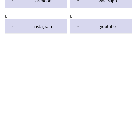
facebook
whatsapp
instagram
youtube