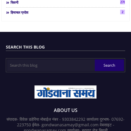
2763
सिवनी
2
हिमाचल प्रदेश
SEARCH THIS BLOG
ABOUT US
संपादक- विवेक डहेरिया मोबाईल नंबर - 9303842292 कार्यालय दूरभाष- 07692-
223750 ईमेल- gondwanasamay@gmail.com वेबसाइट -
gondwanasamay.com कार्यालय- बरघाट रोड सिवनी