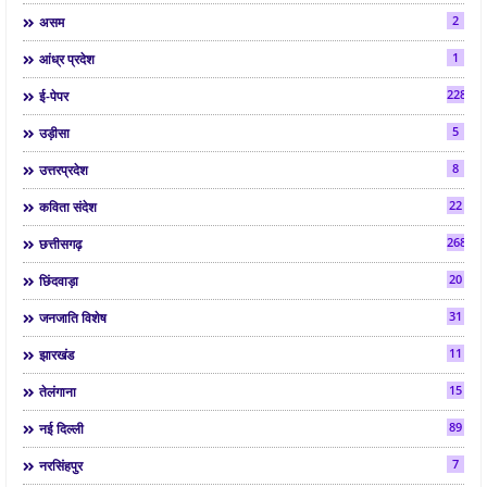
2
असम
1
आंध्र प्रदेश
2286
ई-पेपर
5
उड़ीसा
8
उत्तरप्रदेश
22
कविता संदेश
268
छत्तीसगढ़
20
छिंदवाड़ा
31
जनजाति विशेष
11
झारखंड
15
तेलंगाना
89
नई दिल्ली
7
नरसिंहपुर