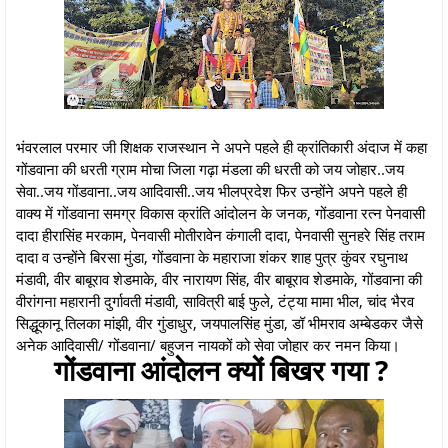
भंवरलाल परमार जी शिक्षक राजस्थान ने अपने पहले ही क्रांतिकारी अंदाज में कहा
गोंडवाना की धरती ग्राम मोचा जिला गढ़ा मंडला की धरती को जय जोहार..जय
सेवा..जय गोंडवाना..जय आदिवासी..जय भीलप्रदेश फिर उन्होंने अपने पहले ही
वाक्य में गोंडवाना समग्र विकास क्रांति आंदोलन के जनक, गोंडवाना रत्न पेनवासी
दादा हीरासिंह मरकाम, पेनवासी मोतीरावेन कंगाली दादा, पेनवासी सुनहरे सिंह तराम
दादा व उन्होंने बिरसा मुंडा, गोंडवाना के महाराजा शंकर शाह पुत्र कुंवर रघुनाथ
मंडावी, वीर बाबूराव शेडमाके, वीर नारायण सिंह, वीर बाबूराव शेडमाके, गोंडवाना की
वीरांगना महारानी दुर्गावती मंडावी, सावित्री बाई फुले, टंट्या मामा भील, चांद भैरव
सिद्धूकानू तिलका मांझी, वीर गुंडाधुर, जयपालसिंह मुंडा, डॉ भीमराव अम्बेडकर जैसे
अनेक आदिवासी/ गोंडवाना/ बहुजन नायकों को सेवा जोहार कर नमन किया।
गोंडवाना आंदोलन क्यों बिखर गया ?