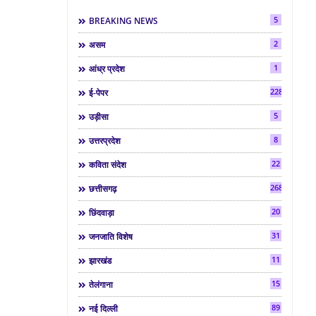
5
BREAKING NEWS
2
असम
1
आंध्र प्रदेश
2286
ई-पेपर
5
उड़ीसा
8
उत्तरप्रदेश
22
कविता संदेश
268
छत्तीसगढ़
20
छिंदवाड़ा
31
जनजाति विशेष
11
झारखंड
15
तेलंगाना
89
नई दिल्ली