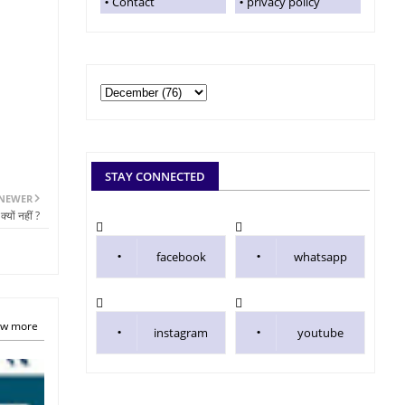
Contact
privacy policy
STAY CONNECTED
NEWER
यों नहीं ?
facebook
whatsapp
w more
instagram
youtube