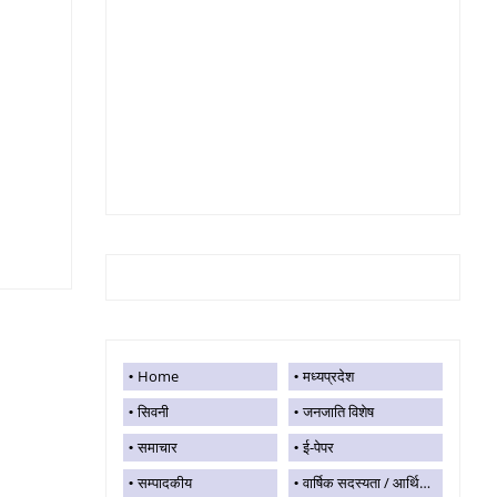
Home
मध्यप्रदेश
सिवनी
जनजाति विशेष
समाचार
ई-पेपर
सम्पादकीय
वार्षिक सदस्यता / आर्थिक सहयोग