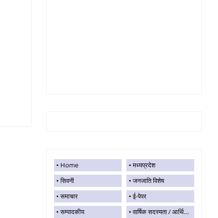
Home
मध्यप्रदेश
सिवनी
जनजाति विशेष
समाचार
ई-पेपर
सम्पादकीय
वार्षिक सदस्यता / आर्थिक सहयोग