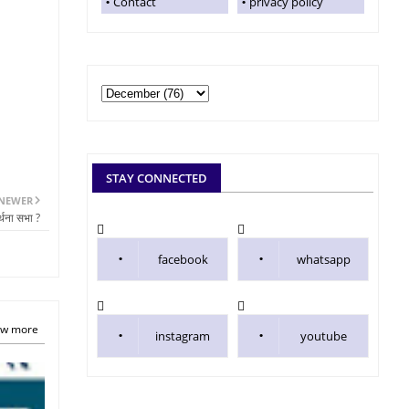
Contact
privacy policy
STAY CONNECTED
NEWER
्थना सभा ?
facebook
whatsapp
w more
instagram
youtube