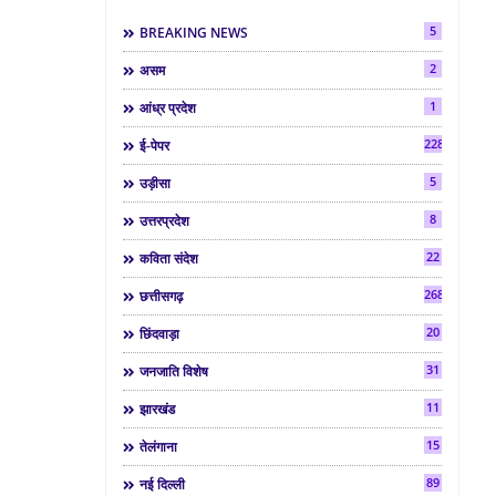
5
BREAKING NEWS
2
असम
1
आंध्र प्रदेश
2286
ई-पेपर
5
उड़ीसा
8
उत्तरप्रदेश
22
कविता संदेश
268
छत्तीसगढ़
20
छिंदवाड़ा
31
जनजाति विशेष
11
झारखंड
15
तेलंगाना
89
नई दिल्ली