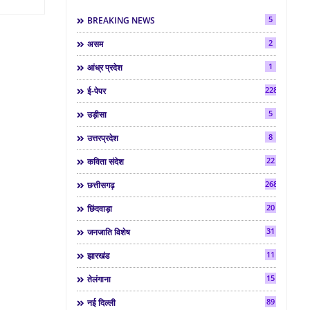
5
BREAKING NEWS
2
असम
1
आंध्र प्रदेश
2286
ई-पेपर
5
उड़ीसा
8
उत्तरप्रदेश
22
कविता संदेश
268
छत्तीसगढ़
20
छिंदवाड़ा
31
जनजाति विशेष
11
झारखंड
15
तेलंगाना
89
नई दिल्ली