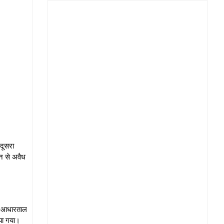
 दूसरा
न से अवैध
ुर आधारताल
िया गया।