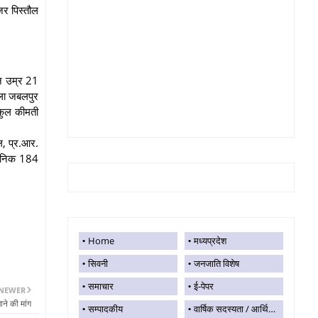
र पिस्तौल
ान उम्र 21
िला जबलपुर
कुल कीमती
ल, प्र.आर.
सैनिक 184
Home
मध्यप्रदेश
सिवनी
जनजाति विशेष
समाचार
ई-पेपर
NEWER
ाने की मांग
सम्पादकीय
वार्षिक सदस्यता / आर्थिक सहयोग