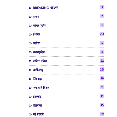
5
BREAKING NEWS
2
असम
1
आंध्र प्रदेश
2286
ई-पेपर
5
उड़ीसा
8
उत्तरप्रदेश
22
कविता संदेश
268
छत्तीसगढ़
20
छिंदवाड़ा
31
जनजाति विशेष
11
झारखंड
15
तेलंगाना
89
नई दिल्ली