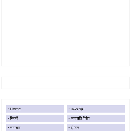
Home
मध्यप्रदेश
सिवनी
जनजाति विशेष
समाचार
ई-पेपर