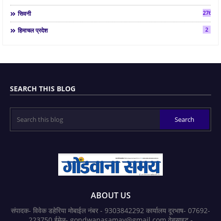
2763
सिवनी
2
हिमाचल प्रदेश
SEARCH THIS BLOG
ABOUT US
संपादक- विवेक डहेरिया मोबाईल नंबर - 9303842292 कार्यालय दूरभाष- 07692-
223750 ईमेल- gondwanasamay@gmail.com वेबसाइट -