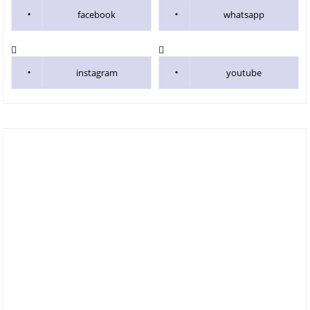
facebook
whatsapp
instagram
youtube