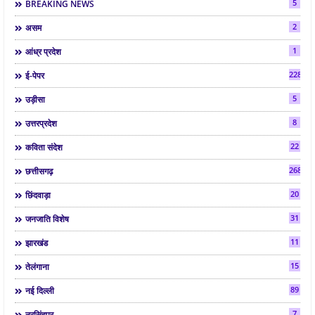
5
BREAKING NEWS
2
असम
1
आंध्र प्रदेश
2286
ई-पेपर
5
उड़ीसा
8
उत्तरप्रदेश
22
कविता संदेश
268
छत्तीसगढ़
20
छिंदवाड़ा
31
जनजाति विशेष
11
झारखंड
15
तेलंगाना
89
नई दिल्ली
7
नरसिंहपुर