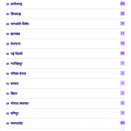
268
छत्तीसगढ़
20
छिंदवाड़ा
31
जनजाति विशेष
11
झारखंड
15
तेलंगाना
89
नई दिल्ली
7
नरसिंहपुर
2
पश्चिम बंगाल
1
बरघाट
2
बिहार
5
भोपाल समाचार
3
मणिपुर
3892
मध्यप्रदेश