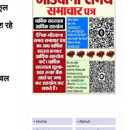
स्कूल
श रहे
्जवल
Home
About