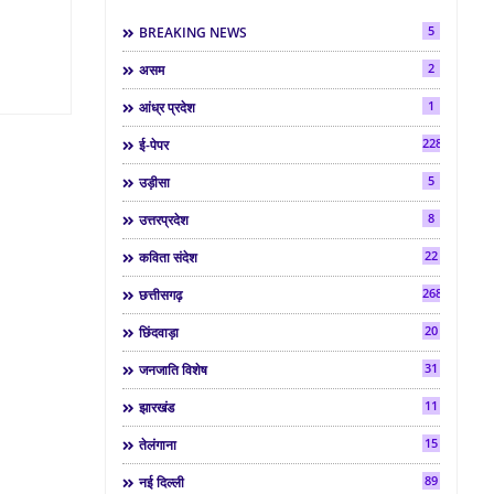
5
BREAKING NEWS
2
असम
1
आंध्र प्रदेश
2286
ई-पेपर
5
उड़ीसा
8
उत्तरप्रदेश
22
कविता संदेश
268
छत्तीसगढ़
20
छिंदवाड़ा
31
जनजाति विशेष
11
झारखंड
15
तेलंगाना
89
नई दिल्ली