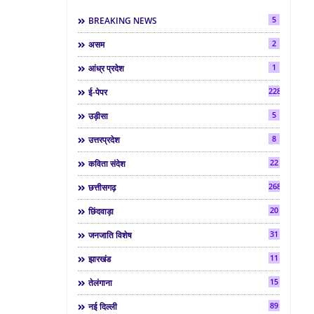
5
BREAKING NEWS
2
असम
1
आंध्र प्रदेश
2286
ई-पेपर
5
उड़ीसा
8
उत्तरप्रदेश
22
कविता संदेश
268
छत्तीसगढ़
20
छिंदवाड़ा
31
जनजाति विशेष
11
झारखंड
15
तेलंगाना
89
नई दिल्ली