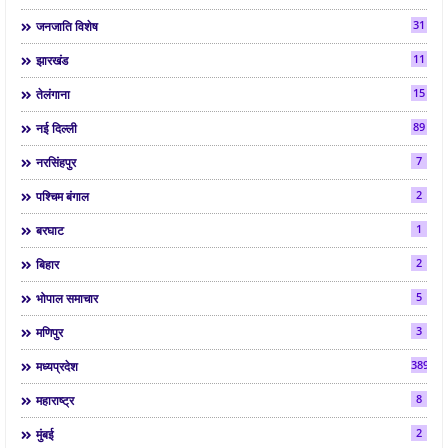
31
जनजाति विशेष
11
झारखंड
15
तेलंगाना
89
नई दिल्ली
7
नरसिंहपुर
2
पश्चिम बंगाल
1
बरघाट
2
बिहार
5
भोपाल समाचार
3
मणिपुर
3892
मध्यप्रदेश
8
महाराष्ट्र
2
मुंबई