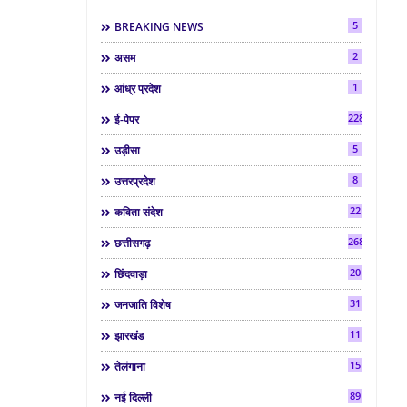
5
BREAKING NEWS
2
असम
1
आंध्र प्रदेश
2286
ई-पेपर
5
उड़ीसा
8
उत्तरप्रदेश
22
कविता संदेश
268
छत्तीसगढ़
20
छिंदवाड़ा
31
जनजाति विशेष
11
झारखंड
15
तेलंगाना
89
नई दिल्ली