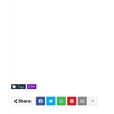
Tags
ई-पेपर