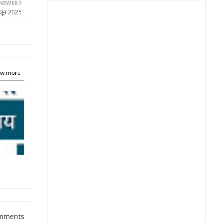
NEWER
 जून 2025
w more
mments