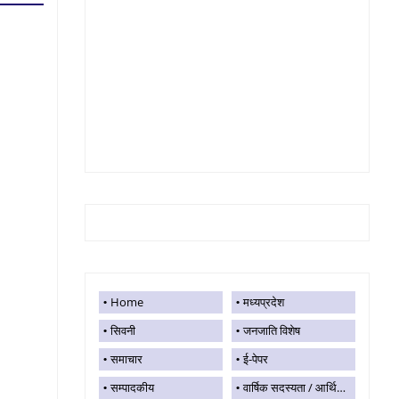
Home
मध्यप्रदेश
सिवनी
जनजाति विशेष
समाचार
ई-पेपर
सम्पादकीय
वार्षिक सदस्यता / आर्थिक सहयोग