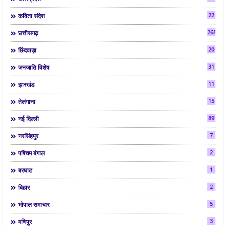
22
कविता संदेश
268
छत्तीसगढ़
20
छिंदवाड़ा
31
जनजाति विशेष
11
झारखंड
15
तेलंगाना
89
नई दिल्ली
7
नरसिंहपुर
2
पश्चिम बंगाल
1
बरघाट
2
बिहार
5
भोपाल समाचार
3
मणिपुर