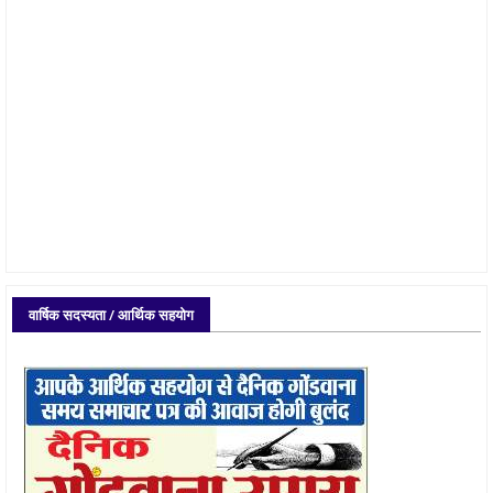
वार्षिक सदस्यता / आर्थिक सहयोग