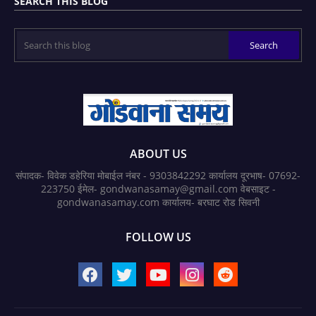
SEARCH THIS BLOG
ABOUT US
संपादक- विवेक डहेरिया मोबाईल नंबर - 9303842292 कार्यालय दूरभाष- 07692-
223750 ईमेल- gondwanasamay@gmail.com वेबसाइट -
gondwanasamay.com कार्यालय- बरघाट रोड सिवनी
FOLLOW US