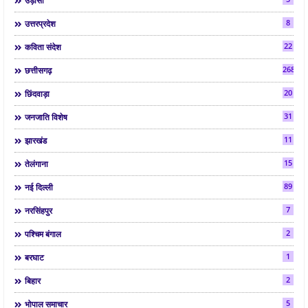
उड़ीसा
8
उत्तरप्रदेश
22
कविता संदेश
268
छत्तीसगढ़
20
छिंदवाड़ा
31
जनजाति विशेष
11
झारखंड
15
तेलंगाना
89
नई दिल्ली
7
नरसिंहपुर
2
पश्चिम बंगाल
1
बरघाट
2
बिहार
5
भोपाल समाचार