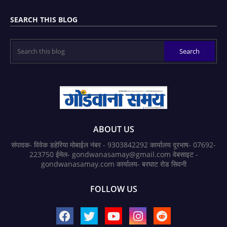
SEARCH THIS BLOG
ABOUT US
संपादक- विवेक डहेरिया मोबाईल नंबर - 9303842292 कार्यालय दूरभाष- 07692-
223750 ईमेल- gondwanasamay@gmail.com वेबसाइट -
gondwanasamay.com कार्यालय- बरघाट रोड सिवनी
FOLLOW US