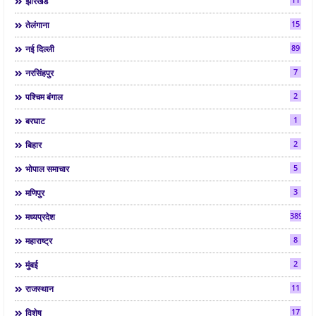
झारखंड
15
तेलंगाना
89
नई दिल्ली
7
नरसिंहपुर
2
पश्चिम बंगाल
1
बरघाट
2
बिहार
5
भोपाल समाचार
3
मणिपुर
3892
मध्यप्रदेश
8
महाराष्ट्र
2
मुंबई
11
राजस्थान
17
विशेष