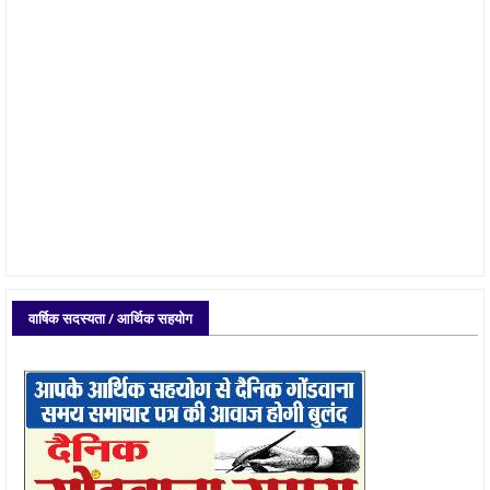
वार्षिक सदस्यता / आर्थिक सहयोग