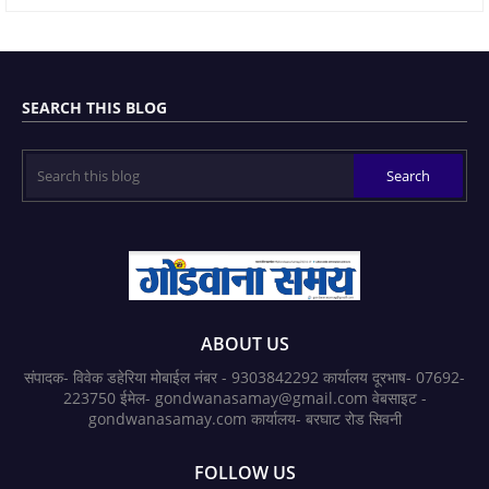
SEARCH THIS BLOG
ABOUT US
संपादक- विवेक डहेरिया मोबाईल नंबर - 9303842292 कार्यालय दूरभाष- 07692-
223750 ईमेल- gondwanasamay@gmail.com वेबसाइट -
gondwanasamay.com कार्यालय- बरघाट रोड सिवनी
FOLLOW US