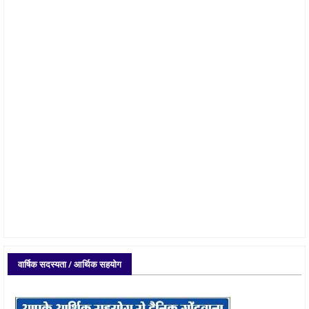
वार्षिक सदस्यता / आर्थिक सहयोग