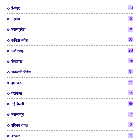
2286
ई-पेपर
5
उड़ीसा
8
उत्तरप्रदेश
22
कविता संदेश
268
छत्तीसगढ़
20
छिंदवाड़ा
31
जनजाति विशेष
11
झारखंड
15
तेलंगाना
89
नई दिल्ली
7
नरसिंहपुर
2
पश्चिम बंगाल
1
बरघाट