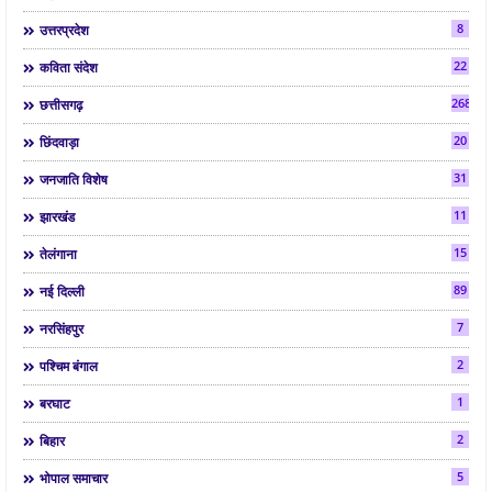
8
उत्तरप्रदेश
22
कविता संदेश
268
छत्तीसगढ़
20
छिंदवाड़ा
31
जनजाति विशेष
11
झारखंड
15
तेलंगाना
89
नई दिल्ली
7
नरसिंहपुर
2
पश्चिम बंगाल
1
बरघाट
2
बिहार
5
भोपाल समाचार