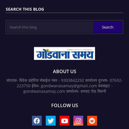
SEARCH THIS BLOG
ABOUT US
संपादक- विवेक डहेरिया मोबाईल नंबर - 9303842292 कार्यालय दूरभाष- 07692-
223750 ईमेल- gondwanasamay@gmail.com वेबसाइट -
gondwanasamay.com कार्यालय- बरघाट रोड सिवनी
FOLLOW US