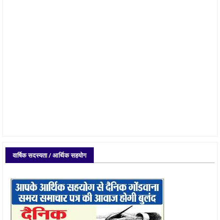
वार्षिक सदस्यता / आर्थिक सहयोग