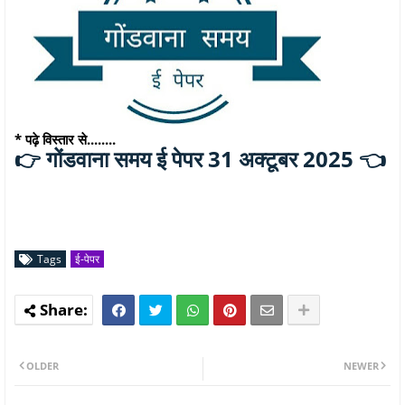
* पढ़े विस्तार से........
गोंडवाना समय ई पेपर 31 अक्टूबर 2025 👈
👉
Tags
ई-पेपर
OLDER
NEWER