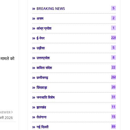
5
BREAKING NEWS
2
असम
1
आंध्र प्रदेश
2286
ई-पेपर
5
उड़ीसा
8
 मामले को
उत्तरप्रदेश
22
कविता संदेश
268
छत्तीसगढ़
20
छिंदवाड़ा
31
जनजाति विशेष
11
झारखंड
NEWER
15
तेलंगाना
नवरी 2026
89
नई दिल्ली