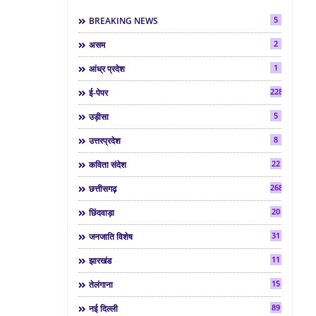
5
BREAKING NEWS
2
असम
1
आंध्र प्रदेश
2286
ई-पेपर
5
उड़ीसा
8
उत्तरप्रदेश
22
कविता संदेश
268
छत्तीसगढ़
20
छिंदवाड़ा
31
जनजाति विशेष
11
झारखंड
15
तेलंगाना
89
नई दिल्ली