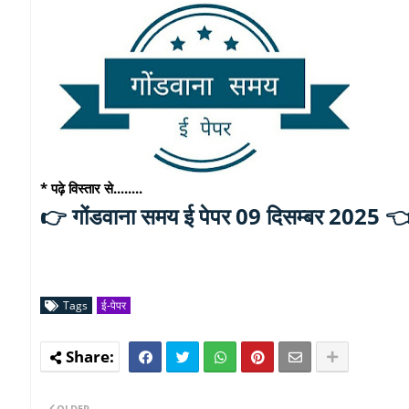
* पढ़े विस्तार से........
गोंडवाना समय ई पेपर 09 दिसम्बर 2025 
👉
Tags
ई-पेपर
OLDER