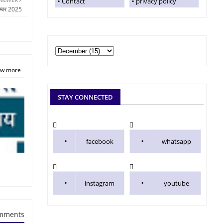
Contact
privacy policy
सम्बर 2025
w more
STAY CONNECTED
facebook
whatsapp
instagram
youtube
mments