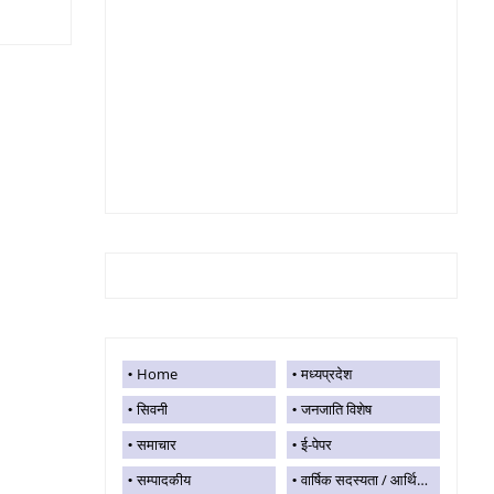
Home
मध्यप्रदेश
सिवनी
जनजाति विशेष
समाचार
ई-पेपर
सम्पादकीय
वार्षिक सदस्यता / आर्थिक सहयोग