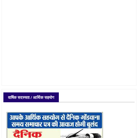
वार्षिक सदस्यता / आर्थिक सहयोग