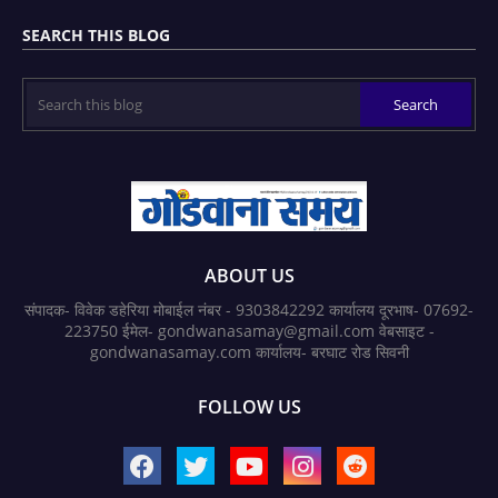
SEARCH THIS BLOG
ABOUT US
संपादक- विवेक डहेरिया मोबाईल नंबर - 9303842292 कार्यालय दूरभाष- 07692-
223750 ईमेल- gondwanasamay@gmail.com वेबसाइट -
gondwanasamay.com कार्यालय- बरघाट रोड सिवनी
FOLLOW US