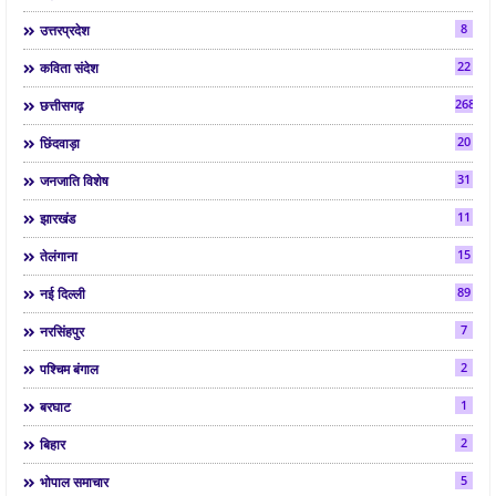
8
उत्तरप्रदेश
22
कविता संदेश
268
छत्तीसगढ़
20
छिंदवाड़ा
31
जनजाति विशेष
11
झारखंड
15
तेलंगाना
89
नई दिल्ली
7
नरसिंहपुर
2
पश्चिम बंगाल
1
बरघाट
2
बिहार
5
भोपाल समाचार