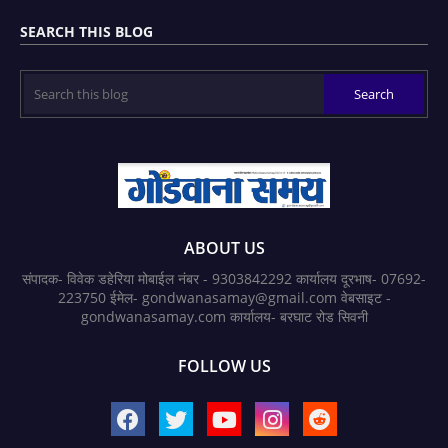
SEARCH THIS BLOG
ABOUT US
संपादक- विवेक डहेरिया मोबाईल नंबर - 9303842292 कार्यालय दूरभाष- 07692-
223750 ईमेल- gondwanasamay@gmail.com वेबसाइट -
gondwanasamay.com कार्यालय- बरघाट रोड सिवनी
FOLLOW US