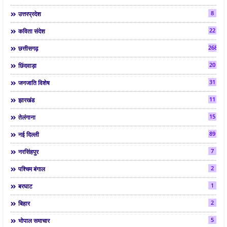
8
उत्तरप्रदेश
22
कविता संदेश
268
छत्तीसगढ़
20
छिंदवाड़ा
31
जनजाति विशेष
11
झारखंड
15
तेलंगाना
89
नई दिल्ली
7
नरसिंहपुर
2
पश्चिम बंगाल
1
बरघाट
2
बिहार
5
भोपाल समाचार