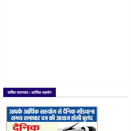
वार्षिक सदस्यता / आर्थिक सहयोग