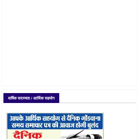
वार्षिक सदस्यता / आर्थिक सहयोग