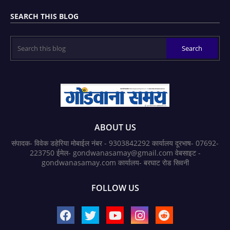
SEARCH THIS BLOG
ABOUT US
संपादक- विवेक डहेरिया मोबाईल नंबर - 9303842292 कार्यालय दूरभाष- 07692-
223750 ईमेल- gondwanasamay@gmail.com वेबसाइट -
gondwanasamay.com कार्यालय- बरघाट रोड सिवनी
FOLLOW US