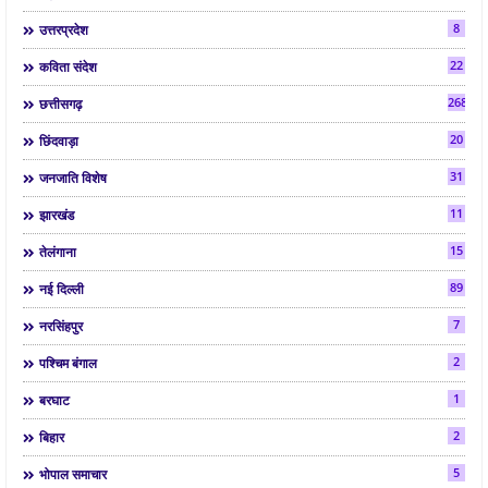
8
उत्तरप्रदेश
22
कविता संदेश
268
छत्तीसगढ़
20
छिंदवाड़ा
31
जनजाति विशेष
11
झारखंड
15
तेलंगाना
89
नई दिल्ली
7
नरसिंहपुर
2
पश्चिम बंगाल
1
बरघाट
2
बिहार
5
भोपाल समाचार