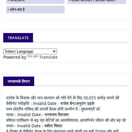
कौन-क्या है
TRANSLATE
Powered by
Translate
जनसम्पर्क विभाग
प्रदेश के विकास और जन-कल्याण को गति देने के लिए 30,055 करोड़ रूपये की
कैबिनेट स्वीकृति
- Invalid Date
- राजेश बैन/अनुराग उइके
मध्य क्षेत्रीय परिषद् की अगली बैठक होगी उज्जैन में : मुख्यमंत्री डॉ.
यादव
- Invalid Date
- घनश्याम सिरसाम
कौशल प्रशिक्षण से बढ़ रहा बेटियों का आत्मविश्वास, आत्मनिर्भर जीवन की ओर बढ़ रहे
कदम
- Invalid Date
- बबीता मिश्रा
ई-रिक्शा से कैबिनेट बैठक के लिए मंत्रालय पहुंचे मंत्री द्वय श्री टेटवाल और श्री