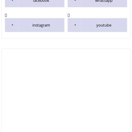
facebook
whatsapp
instagram
youtube