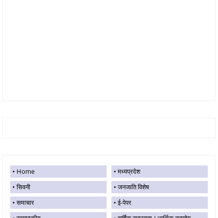
Home
मध्यप्रदेश
सिवनी
जनजाति विशेष
समाचार
ई-पेपर
सम्पादकीय
वार्षिक सदस्यता / आर्थिक सहयोग