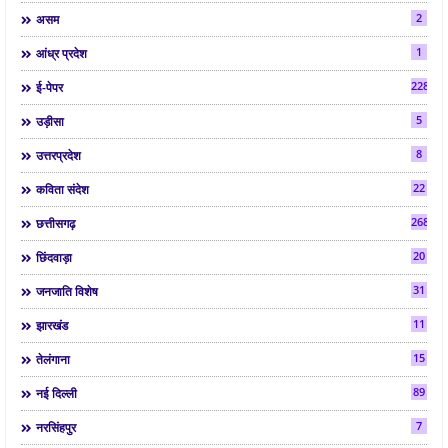
2
असम
1
आंध्र प्रदेश
2286
ई-पेपर
5
उड़ीसा
8
उत्तरप्रदेश
22
कविता संदेश
268
छत्तीसगढ़
20
छिंदवाड़ा
31
जनजाति विशेष
11
झारखंड
15
तेलंगाना
89
नई दिल्ली
7
नरसिंहपुर