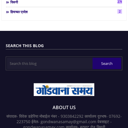
2763
सिवनी
2
हिमाचल प्रदेश
SEARCH THIS BLOG
ABOUT US
संपादक- विवेक डहेरिया मोबाईल नंबर - 9303842292 कार्यालय दूरभाष- 07692-
223750 ईमेल- gondwanasamay@gmail.com वेबसाइट -
gondwanasamay.com कार्यालय- बरघाट रोड सिवनी