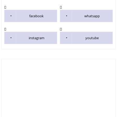
facebook
whatsapp
instagram
youtube