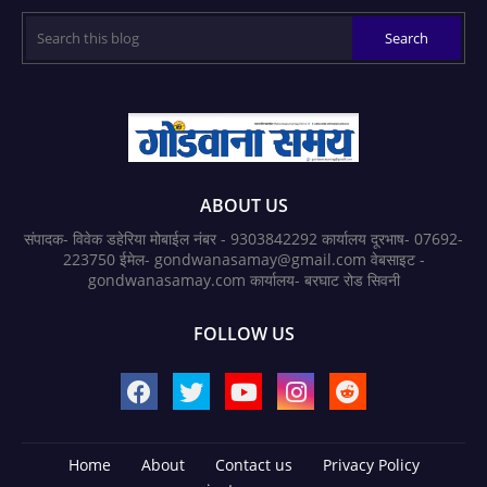
ABOUT US
संपादक- विवेक डहेरिया मोबाईल नंबर - 9303842292 कार्यालय दूरभाष- 07692-
223750 ईमेल- gondwanasamay@gmail.com वेबसाइट -
gondwanasamay.com कार्यालय- बरघाट रोड सिवनी
FOLLOW US
Home
About
Contact us
Privacy Policy