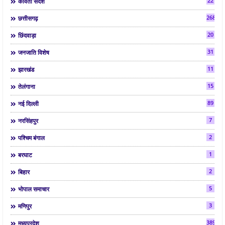
22
कविता संदेश
268
छत्तीसगढ़
20
छिंदवाड़ा
31
जनजाति विशेष
11
झारखंड
15
तेलंगाना
89
नई दिल्ली
7
नरसिंहपुर
2
पश्चिम बंगाल
1
बरघाट
2
बिहार
5
भोपाल समाचार
3
मणिपुर
3892
मध्यप्रदेश