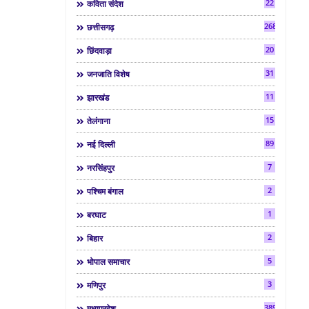
22
कविता संदेश
268
छत्तीसगढ़
20
छिंदवाड़ा
31
जनजाति विशेष
11
झारखंड
15
तेलंगाना
89
नई दिल्ली
7
नरसिंहपुर
2
पश्चिम बंगाल
1
बरघाट
2
बिहार
5
भोपाल समाचार
3
मणिपुर
3892
मध्यप्रदेश