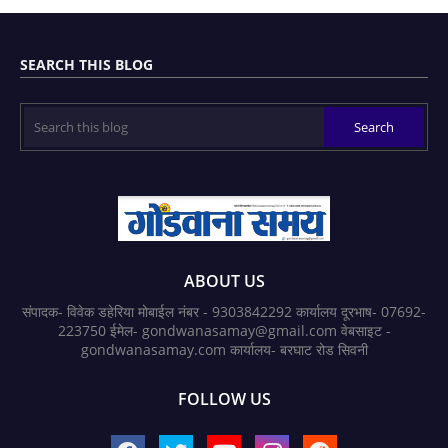
SEARCH THIS BLOG
ABOUT US
संपादक- विवेक डहेरिया मोबाईल नंबर - 9303842292 कार्यालय दूरभाष- 07692-
223750 ईमेल- gondwanasamay@gmail.com वेबसाइट -
gondwanasamay.com कार्यालय- बरघाट रोड सिवनी
FOLLOW US