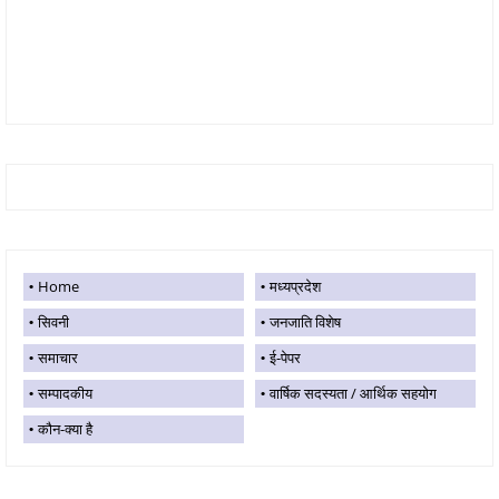
Home
मध्यप्रदेश
सिवनी
जनजाति विशेष
समाचार
ई-पेपर
सम्पादकीय
वार्षिक सदस्यता / आर्थिक सहयोग
कौन-क्या है