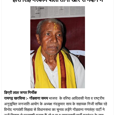
डिग्री लाल जगत निर्भीक
रायगढ़ खरसिया :- गोंडवाना समय
भाजपा के वरिष्ठ आदिवासी नेता व राष्ट्रीय
अनुसूचित जनजाति आयोग के अध्यक्ष नंदकुमार साय के सहायक निजी सचिव रहे
विनोद नागवंशी सिहावा से विधानसभा का चुनाव लड़ेंगे गोंडवाना गणतंत्र पार्टी ने
उन्हें सिहावा से प्रत्याशी बनाया हैl गो ग पा व समाजवादी पार्टी गठबंधन के सपा