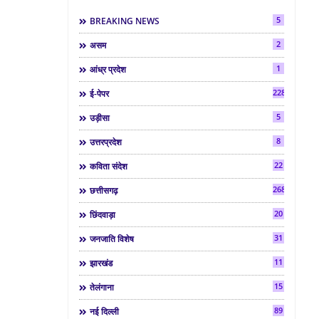
5
BREAKING NEWS
2
असम
1
आंध्र प्रदेश
2286
ई-पेपर
5
उड़ीसा
8
उत्तरप्रदेश
22
कविता संदेश
268
छत्तीसगढ़
20
छिंदवाड़ा
31
जनजाति विशेष
11
झारखंड
15
तेलंगाना
89
नई दिल्ली