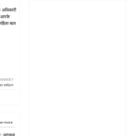
,
लन अधिकारी
े आरके
 महिला बाल
NEWER
चय सम्मेलन
w more