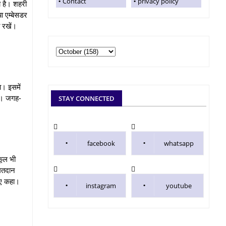
Contact
privacy policy
ा है। शहरी
या एम्बेसडर
ी रखें।
। इसमें
गी। जगह-
STAY CONNECTED
facebook
whatsapp
कूल भी
 मतदान
िए कहा।
instagram
youtube