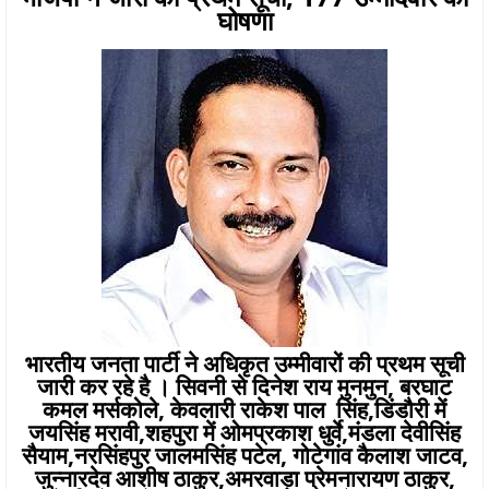
घोषणा
भारतीय जनता पार्टी ने अधिकृत उम्मीवारों की प्रथम सूची
जारी कर रहे है । सिवनी से दिनेश राय मुनमुन, बरघाट
कमल मर्सकोले, केवलारी राकेश पाल सिंह,डिंडौरी में
जयसिंह मरावी,शहपुरा में ओमप्रकाश धुर्वे,मंडला देवीसिंह
सैयाम,नरसिंहपुर जालमसिंह पटेल, गोटेगांव कैलाश जाटव,
जुन्नारदेव आशीष ठाकुर,अमरवाड़ा प्रेमनारायण ठाकुर,