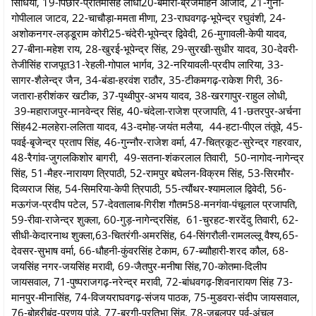
सिंधिया, 19-पिछोर-प्रीतमसिंह लोधी20-बमौरी-ब्रजमोहन आजाद, 21-गुना-
गोपीलाल जाटव, 22-चाचौड़ा-ममता मीणा, 23-राघवगढ़-भूपेन्द्र रघुवंशी, 24-
अशोकनगर-लड्डूराम कोरी25-चंदेरी-भूपेन्द्र द्विवेदी, 26-मुगावली-केपी यादव,
27-बीना-महेश राय, 28-खुरई-भूपेन्द्र सिंह, 29-सुरखी-सुधीर यादव, 30-देवरी-
तेजीसिंह राजपूत31-रेहली-गोपाल भार्गव, 32-नरियावली-प्रदीप लारिया, 33-
सागर-शैलेन्द्र जैन, 34-बंडा-हरवंश राठौर, 35-टीकमगढ़-राकेश गिरी, 36-
जतारा-हरीशंकर खटीक, 37-पृथ्वीपुर-अभय यादव, 38-खरगापुर-राहुल लोधी,
39-महाराजपुर-मानवेन्द्र सिंह, 40-चंदेला-राजेश प्रजापति, 41-छतरपुर-अर्चना
सिंह42-मलहेरा-ललिता यादव, 43-दमोह-जयंत मलैया, 44-हटा-पीएल तंतूवे, 45-
पवई-बृजेन्द्र प्रताप सिंह, 46-गुन्नौर-राजेश वर्मा, 47-चित्रकूट-सुरेन्द्र गहरवार,
48-रैगांव-जुगलकिशोर बागरी, 49-सतना-शंकरलाल तिवारी, 50-नागोद-नागेन्द्र
सिंह, 51-मैहर-नारायण त्रिपाठी, 52-रामपुर बघेलन-विक्रम सिंह, 53-सिरमौर-
दिव्यराज सिंह, 54-सिमरिया-केपी त्रिपाठी, 55-त्यौंथर-श्यामलाल द्विवेदी, 56-
मऊगंज-प्रदीप पटेल, 57-देवतालाब-गिरीश गौतम58-मनगंवा-पंचूलाल प्रजापति,
59-रीवा-राजेन्द्र शुक्ला, 60-गुड़-नागेन्द्रसिंह, 61-चुरहट-शरदेंदु तिवारी, 62-
सीधी-केदारनाथ शुक्ला,63-चितरंगी-अमरसिंह, 64-सिंगरौली-रामलल्लू वैश्य,65-
देवसर-सुभाष वर्मा, 66-धौहनी-कुंवरसिंह टेकाम, 67-ब्याौहारी-शरद कौल, 68-
जयसिंह नगर-जयसिंह मरावी, 69-जैतपुर-मनीषा सिंह,70-कोतमा-दिलीप
जायसवाल, 71-पुष्पराजगढ़-नरेन्द्र मरावी, 72-बांधवगढ़-शिवनारायण सिंह 73-
मानपुर-मीनासिंह, 74-विजयराघवगढ़-संजय पाठक, 75-मुडवरा-संदीप जायसवाल,
76-बोहरीबंद-प्रणय पांडे, 77-बरगी-प्रतिभा सिंह, 78-जबलपुर पूर्व-अंचल