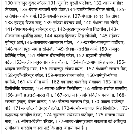
130-सारंगपुर-कुंवर कोठार,131-सुसनेर-मुरली पाटीदार, 132-आगर-मनोहर
ऊंटवाल, 133-देवास-गायत्री राजे पंवार,134-हाटपिपलिया-दीपक जोशी, 135-
खातेगांव-आशीष शर्मा,136-बागली-पहरसिंह, 137-मंधाता-नरेन्द्र सिंह तोमर,
138-हरसूद-विजय शाह, 139-खंडवा-देवेन्द्र वर्मा, 140-पंधाना-राम डोंगरे,
141-नेपानगर-मंजू राजेन्द्र दादू, 142-बुरहानपुर-अर्चना चिटनीस ,143-
भीकनगांव-धुलसिंह डाबर, 144-बड़वाह-हितेन्द्र सिंह सोलंकी, 145-महेश्वर-
भूपेन्द्र आर्य,146-कसरावद-आत्माराम पटेल, 147-खरगौन-बालकृष्ण पाटीदार,
148-भगवानपुरा-जमना सोलंकी, 149-सेंधवा-अंतरसिंह आर्य, 150-राजपुर-
देवीसिंह पटेल, 151-पांसेमल-दीवानसिंह पटेल, 152-बड़वानी-प्रेमसिंह
पटेल,153-अलीराजपुर-नागरसिंह चौहान, 154-जोबट-माधवसिंह डाबर, 155-
थांदला-कलसिंह भंवर, 156-सरदारपुर-संजय बघेल, 157-गंधवानी-सरदार मेढ़ा,
158-कुक्षी-वीरेन्द्र बघेल, 159-मनावर-रंजना बघेल, 160-धर्मपुरी-गोपाल
कनौजे, 161-धार-मीना वर्मा, 162-बदनावर-भंवरसिंह शेखावत, 163-नागदा-
दिलीपसिंह शेखावत, 164-तराना-अनिल फिरोजिया,165-घटिया-अशोक मालवीय,
166-उज्जैन(उत्तर)-पारस जैन, 167-रतलाम (ग्रामीण)-दिलीप मकवाना, 168-
रतलाम (शहर)-चेतन कश्यप, 169-सैलाना-नारायण मेढ़ा, 170-जावरा-राजेन्द्र
पांडे, 171-आलोट-जितेन्द्र गेहलोत, 172-मंदसौर-यशपाल सिंह सिसौदिया, 173-
मल्हारगढ़-जगदीश देवड़ा, 174-सुवासरा-राधेश्याम पाटीदार, 175-मनासा-माधव
मारू,176-नीमच-दिलीप परिहार, 177-जावद-ओमप्रकाश सकलेचा को अधिकृत
उम्मीदवार भारतीय जनता पार्टी के द्वारा बनाया गया है ।