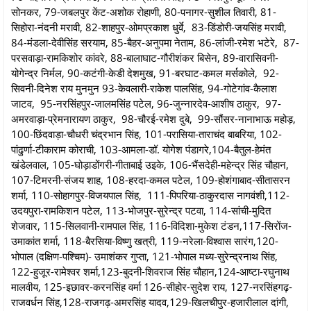
सोनकर, 79-जबलपुर केंट-अशोक रोहाणी, 80-पनागर-सुशील तिवारी, 81-
सिहोरा-नंदनी मरावी, 82-शाहपुर-ओमप्रकाश धुर्वे, 83-डिंडोरी-जयसिंह मरावी,
84-मंडला-देवीसिंह सरयाम, 85-बैहर-अनुपमा नेताम, 86-लांजी-रमेश भटेरे, 87-
परसवाड़ा-रामकिशोर कांवरे, 88-बालाघाट-गौरीशंकर बिसेन, 89-वारासिवनी-
योगेन्द्र निर्मल, 90-कटंगी-केडी देशमुख, 91-बरघाट-कमल मर्सकोले, 92-
सिवनी-दिनेश राय मुनमुन 93-केवलारी-राकेश पालसिंह, 94-गोटेगांव-कैलाश
जाटव, 95-नरसिंहपुर-जालमसिंह पटेल, 96-जुन्नारदेव-आशीष ठाकुर, 97-
अमरवाड़ा-प्रेमनारायण ठाकुर, 98-चौरई-रमेश दुबे, 99-सौंसर-नानाभाऊ महोड़,
100-छिंदवाड़ा-चौधरी चंद्रभान सिंह, 101-परासिया-ताराचंद बाबरिया, 102-
पांढुर्णा-टीकाराम कोराची, 103-आमला-डॉ. योगेश पंडागरे,104-बैतुल-हेमंत
खंडेलवाल, 105-घोड़ाडोंगरी-गीताबाई उइके, 106-भैंसदेही-महेन्द्र सिंह चौहान,
107-टिमरनी-संजय शाह, 108-हरदा-कमल पटेल, 109-होशंगाबाद-सीतासरन
शर्मा, 110-सोहागपुर-विजयपाल सिंह, 111-पिपरिया-ठाकुरदास नागवंशी,112-
उदयपुरा-रामकिशन पटेल, 113-भोजपुर-सुरेन्द्र पटवा, 114-सांची-मुदित
शेजवार, 115-सिलवानी-रामपाल सिंह, 116-विदिशा-मुकेश टंडन,117-सिरोंज-
उमाकांत शर्मा, 118-बैरसिया-विष्णु खत्री, 119-नरेला-विश्वास सारंग,120-
भोपाल (दक्षिण-पश्चिम)- उमाशंकर गुप्ता, 121-भोपाल मध्य-सुरेन्द्रनाथ सिंह,
122-हुजूर-रामेश्वर शर्मा,123-बुदनी-शिवराज सिंह चौहान,124-आष्टा-रघुनाथ
मालवीय, 125-इछावर-करनसिंह वर्मा 126-सीहोर-सुदेश राय, 127-नरसिंहगढ़-
राजवर्धन सिंह,128-राजगढ़-अमरसिंह यादव,129-खिलचीपुर-हजारीलाल दांगी,