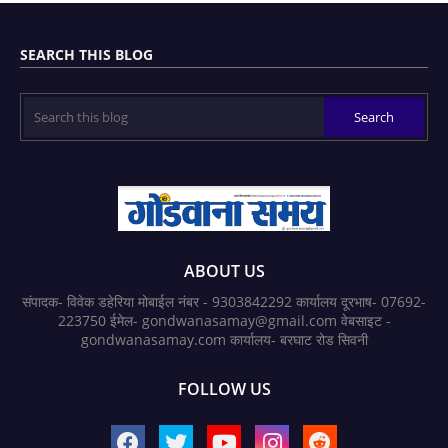
SEARCH THIS BLOG
ABOUT US
संपादक- विवेक डहेरिया मोबाईल नंबर - 9303842292 कार्यालय दूरभाष- 07692-
223750 ईमेल- gondwanasamay@gmail.com वेबसाइट -
gondwanasamay.com कार्यालय- बरघाट रोड सिवनी
FOLLOW US