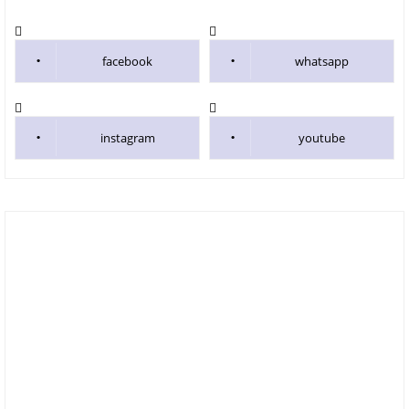
facebook
whatsapp
instagram
youtube