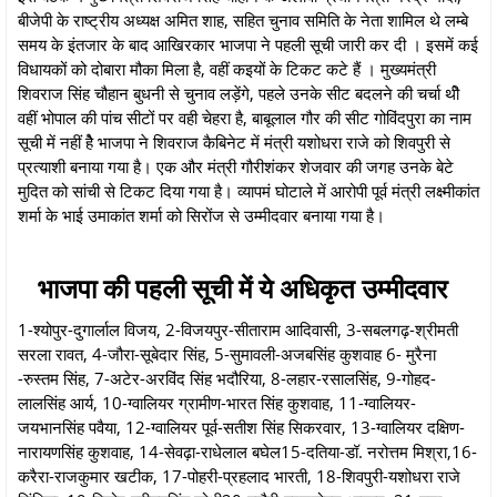
बीजेपी के राष्ट्रीय अध्यक्ष अमित शाह, सहित चुनाव समिति के नेता शामिल थे लम्बे
समय के इंतजार के बाद आखिरकार भाजपा ने पहली सूची जारी कर दी । इसमें कई
विधायकों को दोबारा मौका मिला है, वहीं कइयों के टिकट कटे हैं । मुख्यमंत्री
शिवराज सिंह चौहान बुधनी से चुनाव लड़ेंगे, पहले उनके सीट बदलने की चर्चा थीे
वहीं भोपाल की पांच सीटों पर वही चेहरा है, बाबूलाल गौर की सीट गोविंदपुरा का नाम
सूची में नहीं हैे भाजपा ने शिवराज कैबिनेट में मंत्री यशोधरा राजे को शिवपुरी से
प्रत्याशी बनाया गया है। एक और मंत्री गौरीशंकर शेजवार की जगह उनके बेटे
मुदित को सांची से टिकट दिया गया है। व्यापमं घोटाले में आरोपी पूर्व मंत्री लक्ष्मीकांत
शर्मा के भाई उमाकांत शर्मा को सिरोंज से उम्मीदवार बनाया गया है।
भाजपा की पहली सूची में ये अधिकृत उम्मीदवार
1-श्योपुर-दुगार्लाल विजय, 2-विजयपुर-सीताराम आदिवासी, 3-सबलगढ़-श्रीमती
सरला रावत, 4-जौरा-सूबेदार सिंह, 5-सुमावली-अजबसिंह कुशवाह 6- मुरैना
-रुस्तम सिंह, 7-अटेर-अरविंद सिंह भदौरिया, 8-लहार-रसालसिंह, 9-गोहद-
लालसिंह आर्य, 10-ग्वालियर ग्रामीण-भारत सिंह कुशवाह, 11-ग्वालियर-
जयभानसिंह पवैया, 12-ग्वालियर पूर्व-सतीश सिंह सिकरवार, 13-ग्वालियर दक्षिण-
नारायणसिंह कुशवाह, 14-सेवढ़ा-राधेलाल बघेल15-दतिया-डॉ. नरोत्तम मिश्रा,16-
करैरा-राजकुमार खटीक, 17-पोहरी-प्रहलाद भारती, 18-शिवपुरी-यशोधरा राजे