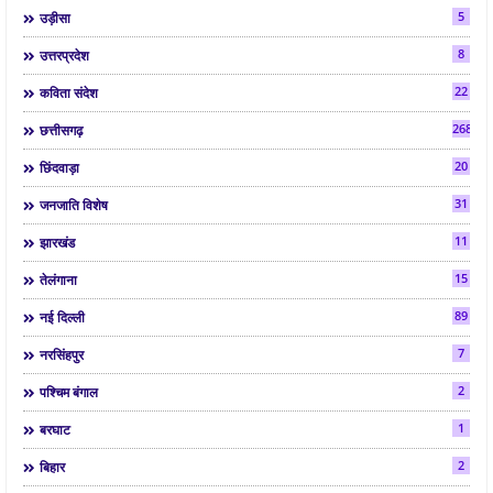
5
उड़ीसा
8
उत्तरप्रदेश
22
कविता संदेश
268
छत्तीसगढ़
20
छिंदवाड़ा
31
जनजाति विशेष
11
झारखंड
15
तेलंगाना
89
नई दिल्ली
7
नरसिंहपुर
2
पश्चिम बंगाल
1
बरघाट
2
बिहार