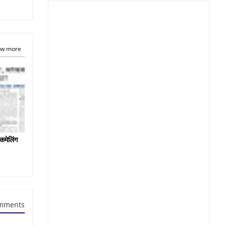
w more
कमेलिंग
mments