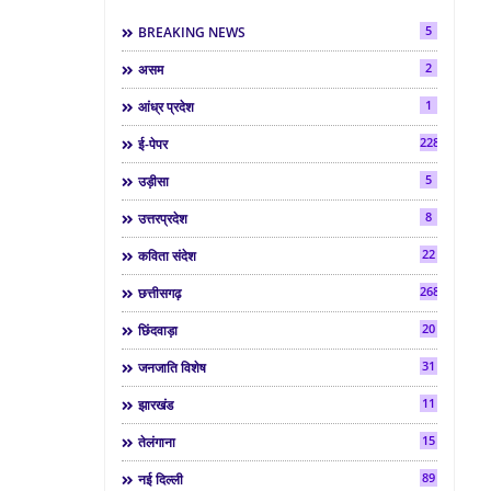
5
BREAKING NEWS
2
असम
1
आंध्र प्रदेश
2286
ई-पेपर
5
उड़ीसा
8
उत्तरप्रदेश
22
कविता संदेश
268
छत्तीसगढ़
20
छिंदवाड़ा
31
जनजाति विशेष
11
झारखंड
15
तेलंगाना
89
नई दिल्ली