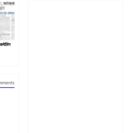
कमेलिंग
mments