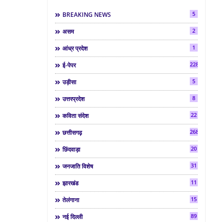
5
BREAKING NEWS
2
असम
1
आंध्र प्रदेश
2286
ई-पेपर
5
उड़ीसा
8
उत्तरप्रदेश
22
कविता संदेश
268
छत्तीसगढ़
20
छिंदवाड़ा
31
जनजाति विशेष
11
झारखंड
15
तेलंगाना
89
नई दिल्ली