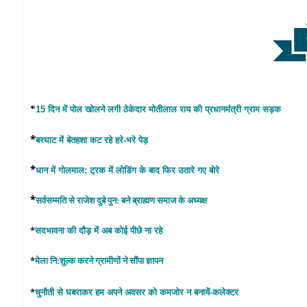
*
15
दिन
में
पोल
खोलने
लगी
ठेकेदार
मोतीलाल
राय
की
प्रधानमंंत्री
ग्राम
सड़क
*
बरघाट
में
बेतहशा
कट
रहे
हरे
-
भरे
पेड़
*
धान
में
गोलमाल
:
ट्रक
में
लोडिंग
के
बाद
फिर
उतारे
गए
बोरे
*
सर्वसम्मति
से
राजेश
दुबे
पुन
:
बने
ब्राह्मण
समाज
के
अध्यक्ष
*
सदभावना
की
दौड़
में
अब
कोई
पीछे
ना
रहे
*
मेला
नि
:
शुल्क
करने
ग्रामीणों
ने
सौंपा
ज्ञापन
*
चुनौती
से
घबराकर
हम
अपने
अवसर
को
कमजोर
न
बनायें
कलेक्टर
-