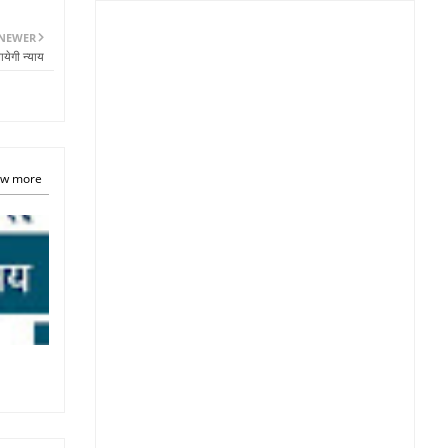
NEWER
येगी न्याय
w more