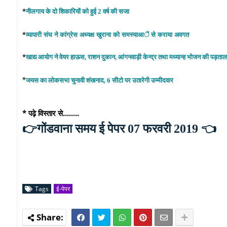
*
नीलगाय
के
दो
शिकारियों
को
हुई
2
वर्ष
की
सजा
*
व्यापारी
संघ
ने
कांग्रेस
अध्यक्ष
खुराना
को
समस्याआें
से
कराया
अवगत
*
खाद्य
आयोग
ने
वेयर
हाऊस
,
राशन
दुकान
,
आंगनवाड़ी
केन्द्र
तथा
मध्यान्ह
भोजन
की
पड़ताल
*
जयस
का
लोकसभा
चुनावी
शंखनाद
, 6
सीटो
पर
उतारेगी
उम्मीदवार
* पढ़े विस्तार से........
👉
गोंडवाना समय ई पेपर 07 फरवरी 2019
👈
Tags
ई-पेपर