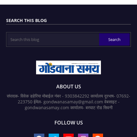
SEARCH THIS BLOG
ABOUT US
संपादक- विवेक डहेरिया मोबाईल नंबर - 9303842292 कार्यालय दूरभाष- 07692-
223750 ईमेल- gondwanasamay@gmail.com वेबसाइट -
gondwanasamay.com कार्यालय- बरघाट रोड सिवनी
FOLLOW US