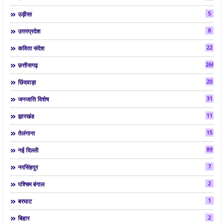
5
उड़ीसा
8
उत्तरप्रदेश
22
कविता संदेश
268
छत्तीसगढ़
20
छिंदवाड़ा
31
जनजाति विशेष
11
झारखंड
15
तेलंगाना
89
नई दिल्ली
7
नरसिंहपुर
2
पश्चिम बंगाल
1
बरघाट
2
बिहार