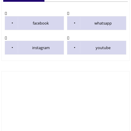
facebook
whatsapp
instagram
youtube