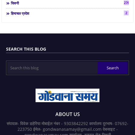
2763
सिवनी
2
हिमाचल प्रदेश
SEARCH THIS BLOG
ABOUT US
संपादक- विवेक डहेरिया मोबाईल नंबर - 9303842292 कार्यालय दूरभाष- 07692-
223750 ईमेल- gondwanasamay@gmail.com वेबसाइट -
gondwanasamay.com कार्यालय- बरघाट रोड सिवनी