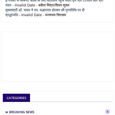
ई-रिक्शा से कैबिनेट बैठक के लिए मंत्रालय पहुंचे मंत्री द्वय श्री टेटवाल और श्री
पंवार
- Invalid Date
- बबीता मिश्रा/शिवम शुक्ल
मुख्यमंत्री डॉ. यादव ने स्व. मल्हारराव होल्कर की पुण्यतिथि पर दी
श्रद्धांजलि
- Invalid Date
- घनश्याम सिरसाम
CATEGORIES
5
BREAKING NEWS