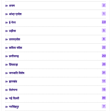
2
असम
1
आंध्र प्रदेश
2286
ई-पेपर
5
उड़ीसा
8
उत्तरप्रदेश
22
कविता संदेश
268
छत्तीसगढ़
20
छिंदवाड़ा
31
जनजाति विशेष
11
झारखंड
15
तेलंगाना
89
नई दिल्ली
7
नरसिंहपुर