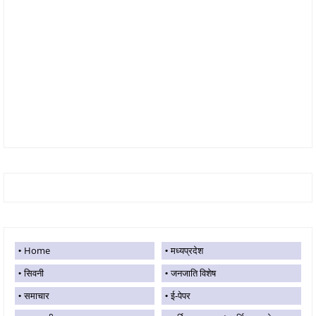
Home
मध्यप्रदेश
सिवनी
जनजाति विशेष
समाचार
ई-पेपर