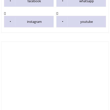
facebook
whatsapp
instagram
youtube