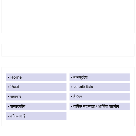
Home
मध्यप्रदेश
सिवनी
जनजाति विशेष
समाचार
ई-पेपर
सम्पादकीय
वार्षिक सदस्यता / आर्थिक सहयोग
कौन-क्या है