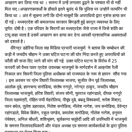
अपहरण कर लिया गया था । सतना में उन्हें लगातार ढूढ़ने के पश्चात भी वो नहीं
मिल पाए।अपहरणकतार्ओं के हौसले इतने बुलंद थे कि पुलिस पर उन्होनें फायरिंग भी
किया था । अंत में सूचना लगी कि दोनो मासूमों कि अपराधियो द्वारा नृशंस हत्या कर
दी गई। मध्यप्रदेश की कमलनाथ सरकार बिगड़ती हुई कानून व्यवस्था के लिए
पूर्णत: दोषी है। एक परिवार के चिरागों का मध्यप्रदेश जैसे राज्य में जिसे शांति का
टापू कहा जाता है उसमें अपहरण कर हत्या कर देना आपकी प्रशासनिक अक्षमताओं
को दशार्ता है।
वीरेन्द्र डहेरिया जिला सह मिडिया प्रभारी भाजयुमो ने बताया कि सम्बोधन की
कड़ी में जयदीप चौहान ने उक्त घटित घटना की घोर निंदा करते हुए अपराधियों को
फाँसी की सजा दिए जाने की मांग की गई उक्त घटित घटना के विरोध में 25
फरवरी को वैभव पावर प्रदेश उपाध्यक्ष भाजयुमो के मार्गदर्शन में आक्रोश रैली
निकाल कर सिवनी जिला पुलिस अधीक्षक को राज्यपाल के नाम से ज्ञापन सौंपा गया
। इस अवसर पर प्रेम तिवारी जिलाध्यक्ष भाजपा, सुजीत जैन पूर्व जिलाध्यक्ष,
आलोक दुबे, ज्ञानचन्द सनोडिया, संतोष नगपुरे, नरेन्द्र ठाकुर, जयदीप चौहान
जिलाध्यक्ष भाजयुमो, हरिश तिवारी, संजय सोनी, युवराज रहांगडाले, दीपक नगपुरे
जिला महामंत्री, रोहित पप्पी मेहरोलिया, पीयूष दुबे, बबलू विश्वकर्मा, रूपेश मिश्रा,
पवन बघेल, तुलेश डहरवाल, नितेश सनोडिया, नीलेश नागेश, जय सनोडिया, देवेन्द्र
रहांगडाले, विवेक बिसेन, राहुल पाण्डेय, कमलेश सनोडिया, नीलेश नागेश, हनुमत
पंचेश्वर, अनिल चौधरी, शशिभूषण, सूर्यकान्त चतुवेर्दी आदि की उपस्थिति में भाजयुमो
के समस्त जिलापदाधिकारी और मंडल अध्यक्ष एव समस्त कार्यकर्ताओ के द्वारा पुलिस
मुख्यालय का घेराव किया गया।