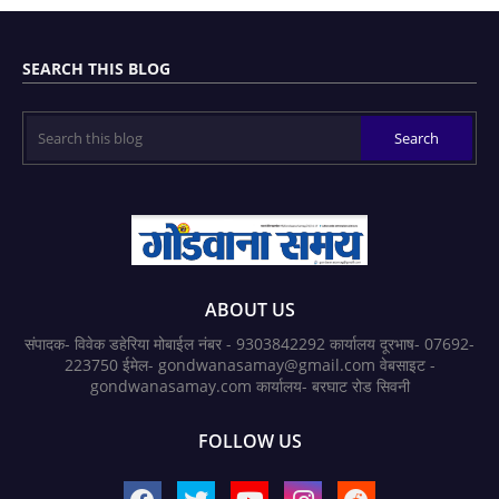
SEARCH THIS BLOG
ABOUT US
संपादक- विवेक डहेरिया मोबाईल नंबर - 9303842292 कार्यालय दूरभाष- 07692-
223750 ईमेल- gondwanasamay@gmail.com वेबसाइट -
gondwanasamay.com कार्यालय- बरघाट रोड सिवनी
FOLLOW US